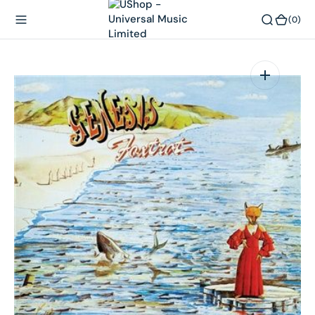
內
(0)
(0)
容
在
相
簿
中
開
啟