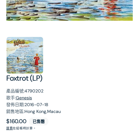
第
1
張
圖
片
Foxtrot (LP)
產品編號:
4790202
歌手:
Genesis
發佈日期:
2016-07-18
銷售地區:
Hong Kong,Macau
原
$160.00
已售罄
價
運費
在結帳時計算。