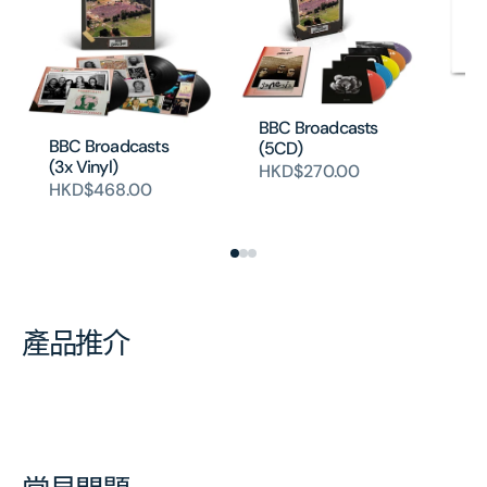
Th
(2
BBC Broadcasts
BBC Broadcasts
H
(5CD)
(3x Vinyl)
HKD$270.00
HKD$468.00
產品推介