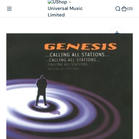
內
(0)
(0)
容
在
相
簿
中
開
啟