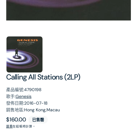
第
1
張
圖
片
Calling All Stations (2LP)
產品編號:
4790198
歌手:
Genesis
發佈日期:
2016-07-18
銷售地區:
Hong Kong,Macau
原
$160.00
已售罄
價
運費
在結帳時計算。