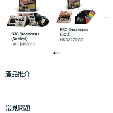
Th
(2
BBC Broadcasts
BBC Broadcasts
H
(5CD)
(3x Vinyl)
HKD$270.00
HKD$468.00
產品推介
常見問題