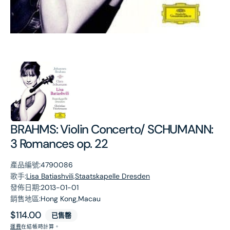
第
1
張
圖
片
BRAHMS: Violin Concerto/ SCHUMANN:
3 Romances op. 22
產品編號:
4790086
歌手:
Lisa Batiashvili,Staatskapelle Dresden
發佈日期:
2013-01-01
銷售地區:
Hong Kong,Macau
原
$114.00
已售罄
價
運費
在結帳時計算。