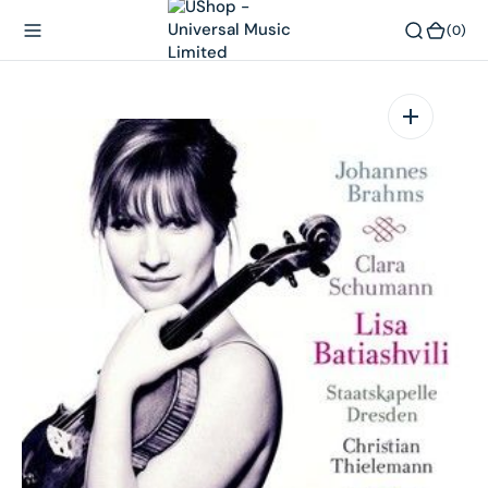
內
(0)
(0)
容
在
相
簿
中
開
啟