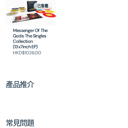
已售罄
Messenger Of The
Gods: The Singles
Collection
(13x7inch EP)
HKD$1026.00
產品推介
常見問題