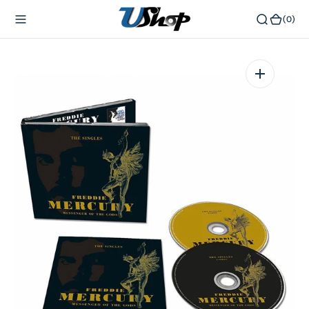
內
(0)
(0)
容
在
相
簿
中
開
啟