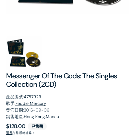
第
1
張
圖
片
Messenger Of The Gods: The Singles
Collection (2CD)
產品編號:
4787929
歌手:
Feddie Mercury
發佈日期:
2016-09-06
銷售地區:
Hong Kong,Macau
原
$128.00
已售罄
價
運費
在結帳時計算。