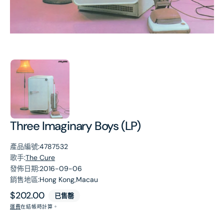
第
1
張
圖
片
Three Imaginary Boys (LP)
產品編號:
4787532
歌手:
The Cure
發佈日期:
2016-09-06
銷售地區:
Hong Kong,Macau
原
$202.00
已售罄
價
運費
在結帳時計算。