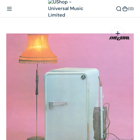
內
(0)
(0)
容
在
相
簿
中
開
啟