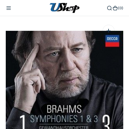
內
(0)
(0)
容
在
相
簿
中
開
啟