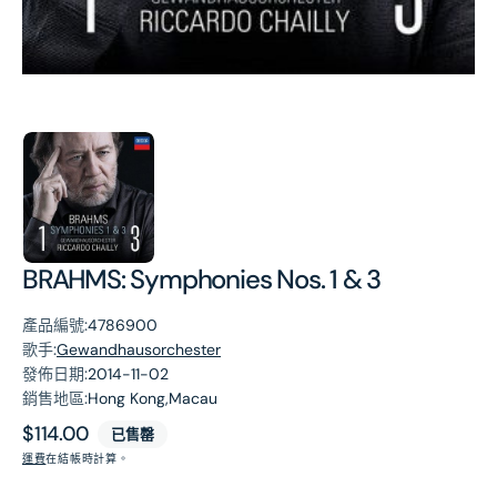
第
1
張
圖
片
BRAHMS: Symphonies Nos. 1 & 3
產品編號:
4786900
歌手:
Gewandhausorchester
發佈日期:
2014-11-02
銷售地區:
Hong Kong,Macau
原
$114.00
已售罄
價
運費
在結帳時計算。