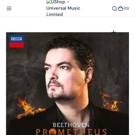
內
(0)
(0)
容
在
相
簿
中
開
啟