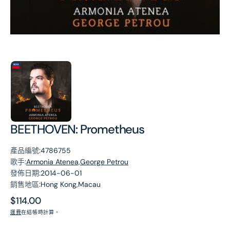
第
1
張
圖
片
BEETHOVEN: Prometheus
產品編號:
4786755
歌手:
Armonia Atenea,George Petrou
發佈日期:
2014-06-01
銷售地區:
Hong Kong,Macau
原
$114.00
價
運費
在結帳時計算。