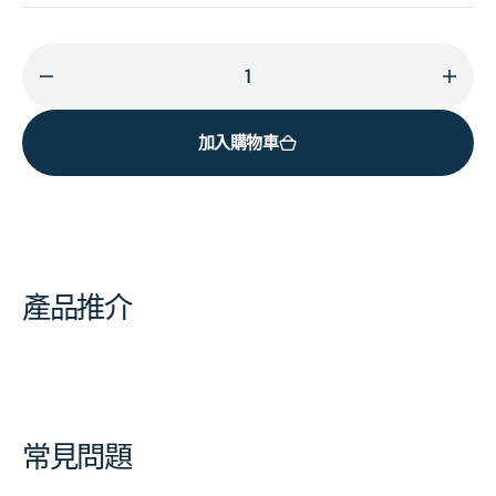
減
增
少
加
加入購物車
BEETHOVEN:
BEET
Prometheus
Prom
的
的
數
數
量
量
產品推介
常見問題