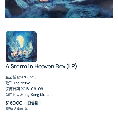
第
1
張
圖
片
A Storm in Heaven Box (LP)
產品編號:
4786538
歌手:
The Verve
發佈日期:
2016-09-09
銷售地區:
Hong Kong,Macau
原
$160.00
已售罄
價
運費
在結帳時計算。