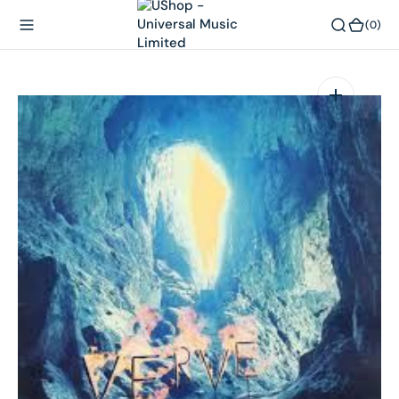
內
(0)
(0)
容
在
相
簿
中
開
啟