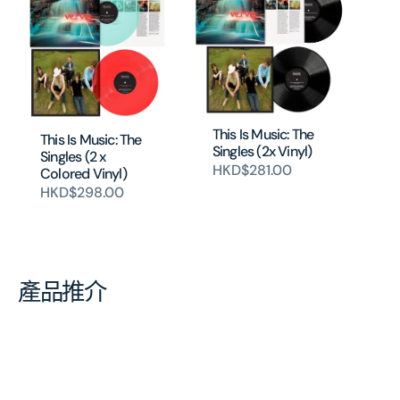
This Is Music: The
This Is Music: The
Singles (2x Vinyl)
Singles (2 x
HKD$281.00
Colored Vinyl)
HKD$298.00
產品推介