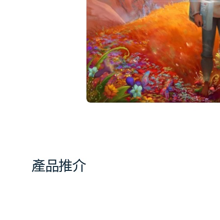
相
簿
中
開
啟
第
1
張
圖
片
產品推介