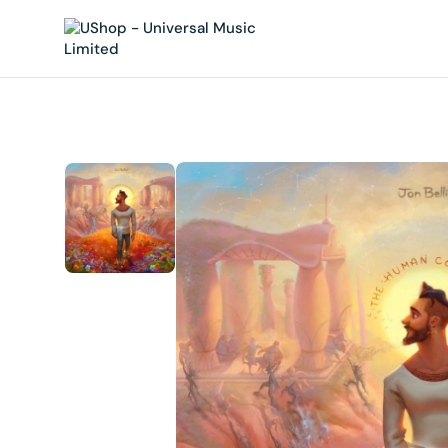
內
容
在