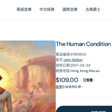
華語音樂
中文經典
國際音樂
古典爵士
The Human Condition
產品編號:
4785803
歌手:
John Bellion
發佈日期:
2017-03-23
銷售地區:
Hong Kong,Macau
原
$109.00
已售罄
價
運費
在結帳時計算。