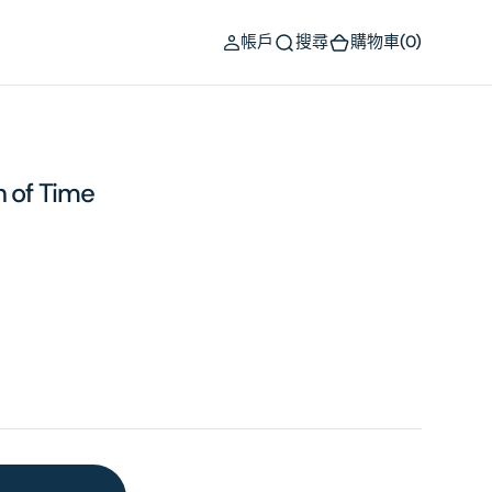
(0)
帳戶
搜尋
購物車
(0)
h of Time