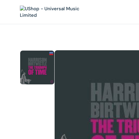
內
容
在