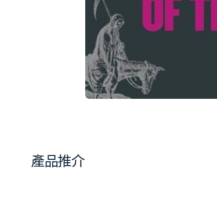
相
簿
中
開
啟
第
1
張
圖
片
產品推介