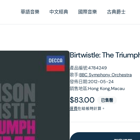
華語音樂
中文經典
國際音樂
古典爵士
Birtwistle: The Triump
產品編號:
4784249
歌手:
BBC Symphony Orchestra
發佈日期:
2012-05-24
銷售地區:
Hong Kong,Macau
原
$83.00
已售罄
價
運費
在結帳時計算。