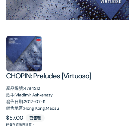
第
1
張
圖
片
CHOPIN: Preludes [Virtuoso]
產品編號:
4784212
歌手:
Vladimir Ashkenazy
發佈日期:
2012-07-11
銷售地區:
Hong Kong,Macau
原
$57.00
已售罄
價
運費
在結帳時計算。