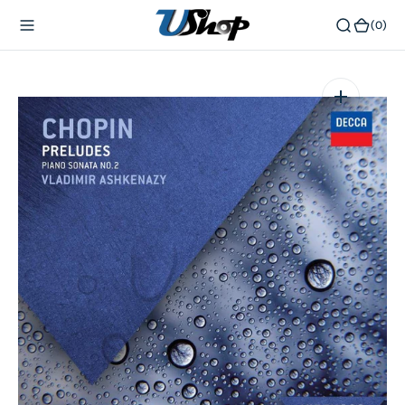
內
(0)
(0)
容
在
相
簿
中
開
啟