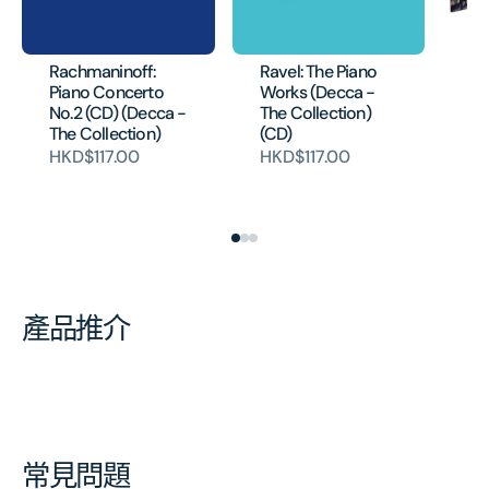
Co
Ch
Rachmaninoff:
Ravel: The Piano
Li
Piano Concerto
Works (Decca -
(5
No.2 (CD) (Decca -
The Collection)
H
The Collection)
(CD)
HKD$117.00
HKD$117.00
產品推介
常見問題