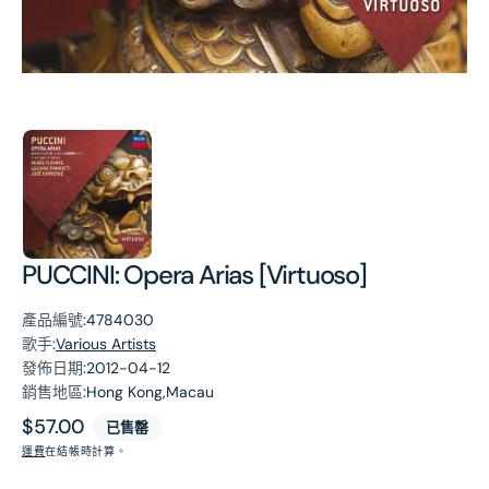
第
1
張
圖
片
PUCCINI: Opera Arias [Virtuoso]
產品編號:
4784030
歌手:
Various Artists
發佈日期:
2012-04-12
銷售地區:
Hong Kong,Macau
原
$57.00
已售罄
價
運費
在結帳時計算。