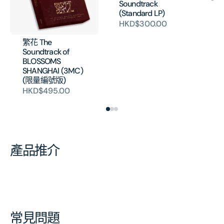
Soundtrack
Fa
(Standard LP)
La
HKD$300.00
Ne
Co
繁花 The
19
Soundtrack of
H
BLOSSOMS
SHANGHAI (3MC)
(限量編號版)
HKD$495.00
產品推介
常見問題