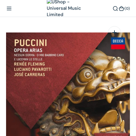
內
(0)
(0)
容
在
相
簿
中
開
啟