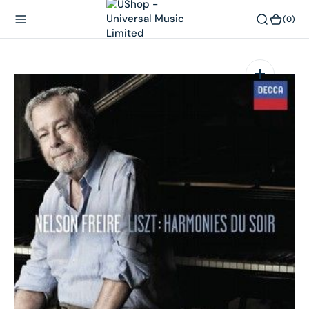
內
(0)
(0)
容
在
相
簿
中
開
啟