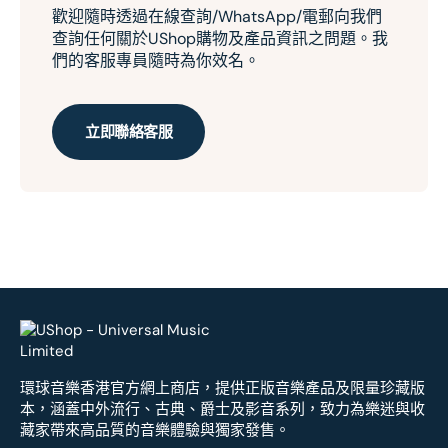
歡迎隨時透過在線查詢/WhatsApp/電郵向我們
查詢任何關於UShop購物及產品資訊之問題。我
們的客服專員隨時為你效名。
立即聯絡客服
環球音樂香港官方網上商店，提供正版音樂產品及限量珍藏版
本，涵蓋中外流行、古典、爵士及影音系列，致力為樂迷與收
藏家帶來高品質的音樂體驗與獨家發售。