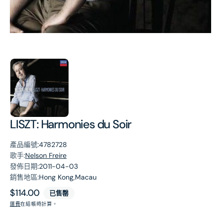
第
1
張
圖
片
LISZT: Harmonies du Soir
產品編號:
4782728
歌手:
Nelson Freire
發佈日期:
2011-04-03
銷售地區:
Hong Kong,Macau
原
$114.00
已售罄
價
運費
在結帳時計算。