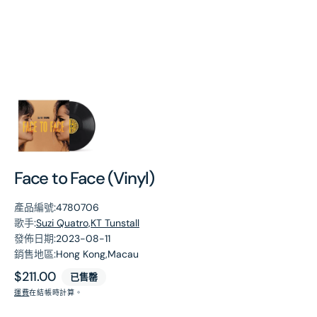
第
1
張
圖
片
Face to Face (Vinyl)
產品編號:
4780706
歌手:
Suzi Quatro,KT Tunstall
發佈日期:
2023-08-11
銷售地區:
Hong Kong,Macau
原
$211.00
已售罄
價
運費
在結帳時計算。