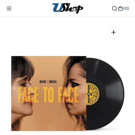
內
(0)
(0)
容
在
相
簿
中
開
啟