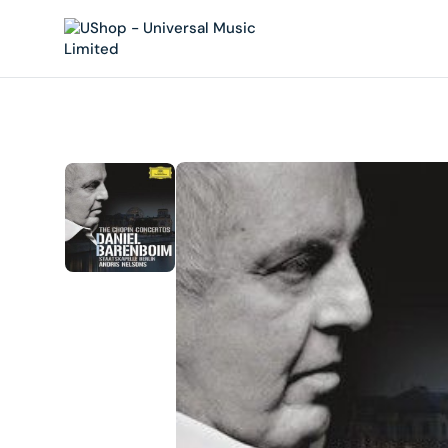
內
容
在