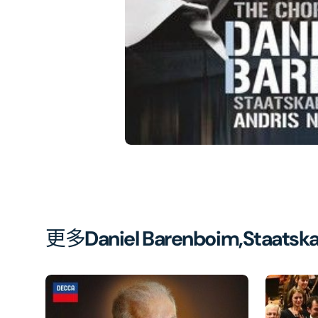
相
簿
中
開
啟
第
1
張
圖
片
更多
Daniel Barenboim,Staatskap