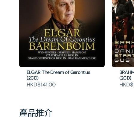
ELGAR: The Dream of Gerontius
BRAHMS
(2CD)
(2CD)
HKD$141.00
HKD$
產品推介