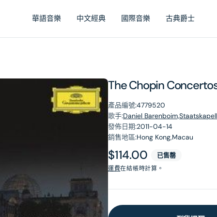
華語音樂
中文經典
國際音樂
古典爵士
The Chopin Concerto
產品編號:
4779520
歌手:
Daniel Barenboim,Staatskapell
發佈日期:
2011-04-14
銷售地區:
Hong Kong,Macau
原
$114.00
已售罄
價
運費
在結帳時計算。