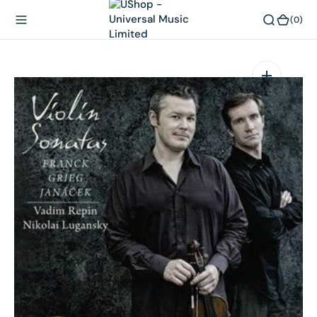
內
(0)
(0)
容
在
相
簿
中
開
啟