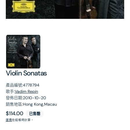
第
1
張
圖
片
Violin Sonatas
產品編號:
4778794
歌手:
Vadim Repin
發佈日期:
2010-10-20
銷售地區:
Hong Kong,Macau
原
$114.00
已售罄
價
運費
在結帳時計算。