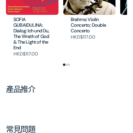
SOFIA
Brahms: Violin
Be
GUBAIDULINA:
Concerto; Double
Co
Dialog: Ich und Du,
Concerto
Vi
The Wrath of God
op
HKD$117.00
& The Light of the
HK
End
HKD$117.00
產品推介
常見問題