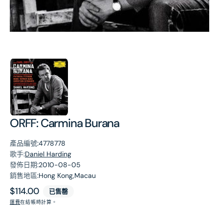
第
1
張
圖
片
ORFF: Carmina Burana
產品編號:
4778778
歌手:
Daniel Harding
發佈日期:
2010-08-05
銷售地區:
Hong Kong,Macau
原
$114.00
已售罄
價
運費
在結帳時計算。