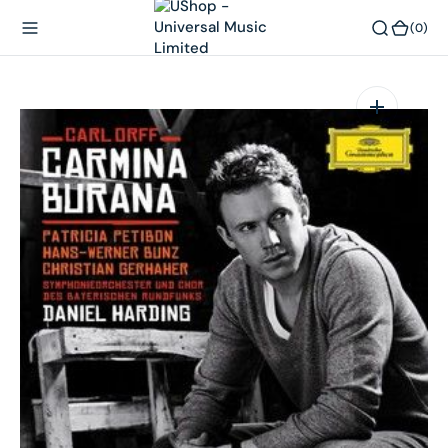
內
(0)
(0)
容
在
相
簿
中
開
啟