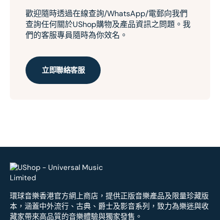
歡迎隨時透過在線查詢/WhatsApp/電郵向我們
查詢任何關於UShop購物及產品資訊之問題。我
們的客服專員隨時為你效名。
立即聯絡客服
環球音樂香港官方網上商店，提供正版音樂產品及限量珍藏版
本，涵蓋中外流行、古典、爵士及影音系列，致力為樂迷與收
藏家帶來高品質的音樂體驗與獨家發售。