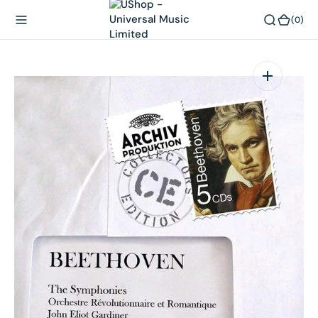
內
(0)
(0)
容
在
相
簿
中
開
啟