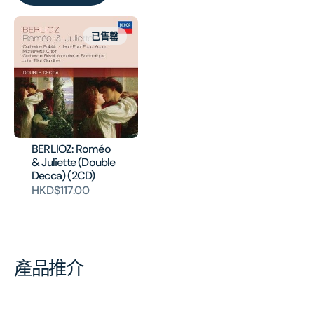
已售罄
BERLIOZ: Roméo
& Juliette (Double
Decca) (2CD)
HKD$117.00
產品推介