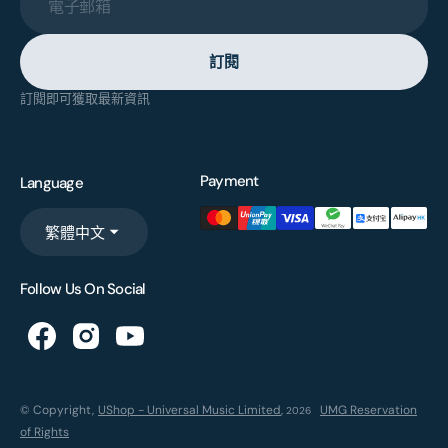
電子郵箱
訂閱
訂閱即可獲取最新資訊
Payment
Language
繁體中文
Follow Us On Social
© Copyright,
UShop - Universal Music Limited
,
UMG Reservation
2026
of Rights