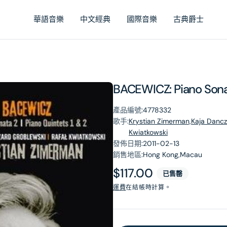
華語音樂
中文經典
國際音樂
古典爵士
BACEWICZ: Piano Sona
產品編號:
4778332
歌手:
Krystian Zimerman,Kaja Danc
Kwiatkowski
發佈日期:
2011-02-13
銷售地區:
Hong Kong,Macau
原
$117.00
已售罄
價
運費
在結帳時計算。