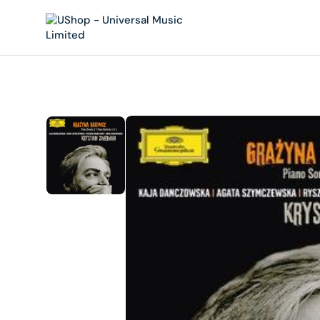
內
容
在