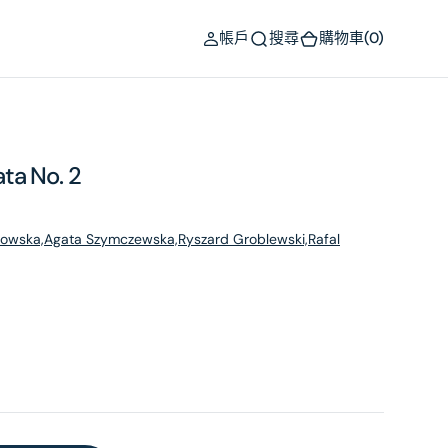
(0)
帳戶
搜尋
購物車
(0)
ta No. 2
zowska,Agata Szymczewska,Ryszard Groblewski,Rafal