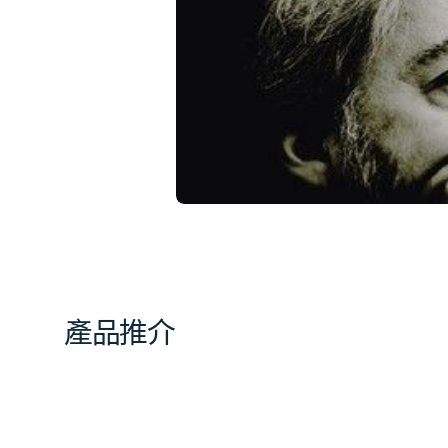
相
簿
中
開
啟
第
1
張
圖
片
產品推介