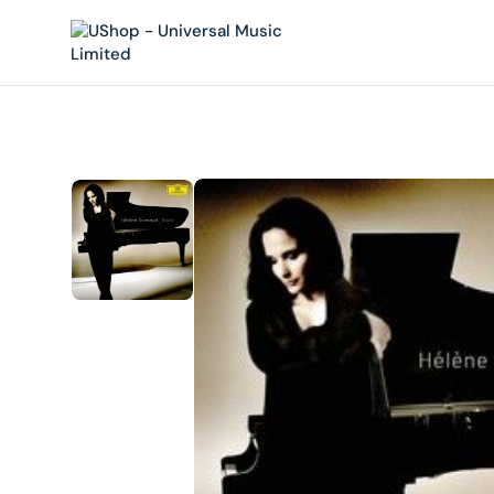
內
容
在