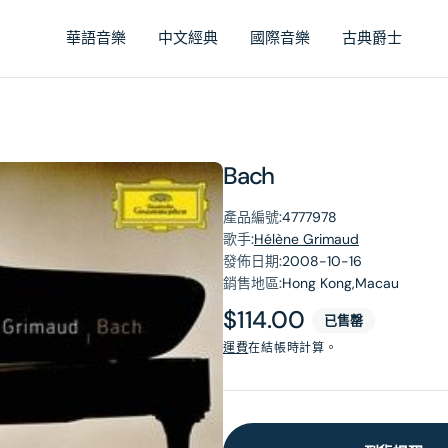
華語音樂
中文經典
國際音樂
古典爵士
Bach
產品編號:
4777978
歌手:
Hélène Grimaud
發佈日期:
2008-10-16
銷售地區:
Hong Kong,Macau
原
$114.00
已售罄
價
運費
在結帳時計算。