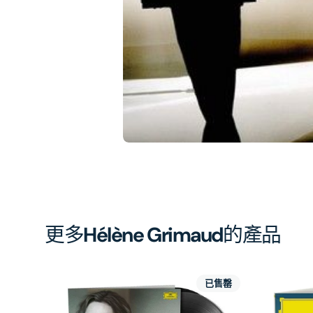
相
簿
中
開
啟
第
1
張
圖
片
更多
Hélène Grimaud
的產品
已售罄