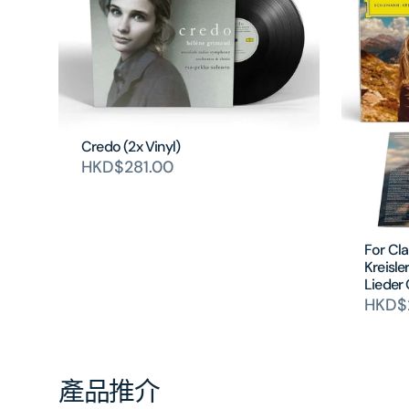
Credo (2x Vinyl)
HKD$281.00
For Cl
Kreisle
Lieder 
HKD$
產品推介