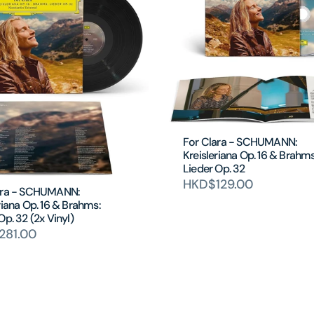
For Clara - SCHUMANN:
Kreisleriana Op. 16 & Brahms
Lieder Op. 32
HKD$129.00
ara - SCHUMANN:
riana Op. 16 & Brahms:
Op. 32 (2x Vinyl)
281.00