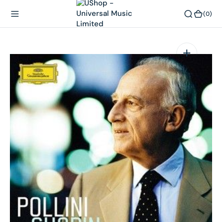
內
(0)
(0)
容
在
相
簿
中
開
啟