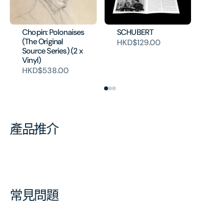
CH
Pr
(T
Chopin: Polonaises
SCHUBERT
So
(The Original
HKD$129.00
(V
Source Series) (2 x
H
Vinyl)
HKD$538.00
產品推介
常見問題