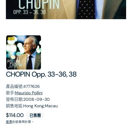
第
1
張
圖
片
CHOPIN Opp. 33-36, 38
產品編號:
4777626
歌手:
Maurizio Pollini
發佈日期:
2008-09-30
銷售地區:
Hong Kong,Macau
原
$114.00
已售罄
價
運費
在結帳時計算。