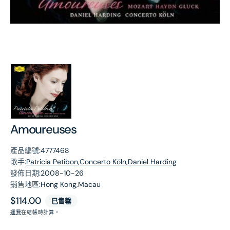
第
1
張
圖
片
Amoureuses
產品編號:
4777468
歌手:
Patricia Petibon,Concerto Köln,Daniel Harding
發佈日期:
2008-10-26
銷售地區:
Hong Kong,Macau
原
$114.00
已售罄
價
運費
在結帳時計算。