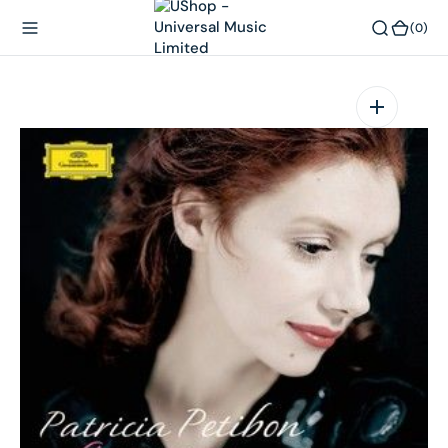
內
(0)
(0)
容
在
相
簿
中
開
啟