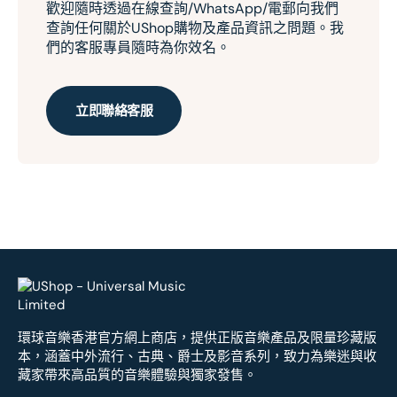
歡迎隨時透過在線查詢/WhatsApp/電郵向我們
查詢任何關於UShop購物及產品資訊之問題。我
們的客服專員隨時為你效名。
立即聯絡客服
環球音樂香港官方網上商店，提供正版音樂產品及限量珍藏版
本，涵蓋中外流行、古典、爵士及影音系列，致力為樂迷與收
藏家帶來高品質的音樂體驗與獨家發售。