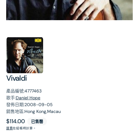
第
1
張
圖
片
Vivaldi
產品編號:
4777463
歌手:
Daniel Hope
發佈日期:
2008-09-05
銷售地區:
Hong Kong,Macau
原
$114.00
已售罄
價
運費
在結帳時計算。