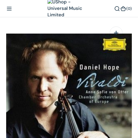
內
(0)
(0)
容
在
相
簿
中
開
啟