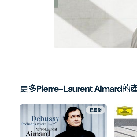
簿
中
開
啟
第
1
張
圖
片
更多
Pierre-Laurent Aimard
的
已售罄