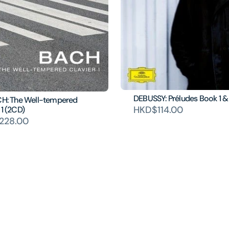
DEBUSSY: Préludes Book 1 &
ACH: The Well-tempered
HKD$114.00
 1 (2CD)
228.00