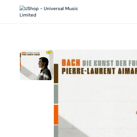
內
容
在
相