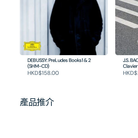
DEBUSSY: PreLudes Books1 & 2
J.S. B
(SHM-CD)
Clavier
HKD$158.00
HKD$
產品推介