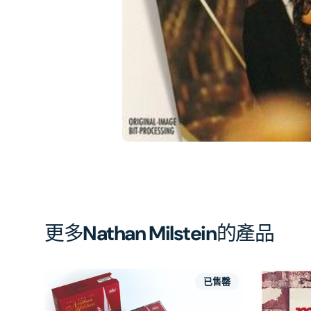
相
簿
中
開
啟
第
1
張
圖
片
更多
Nathan Milstein
的產品
已售罄