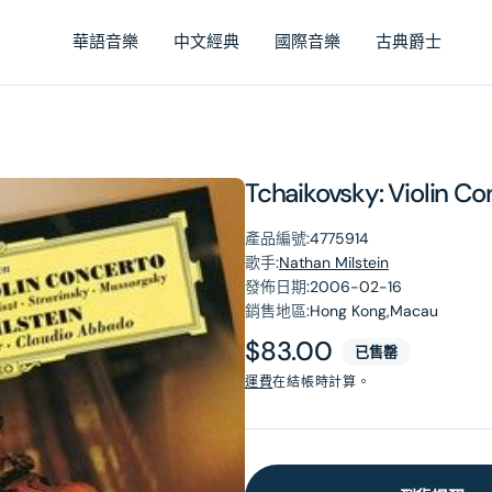
華語音樂
中文經典
國際音樂
古典爵士
Tchaikovsky: Violin C
產品編號:
4775914
歌手:
Nathan Milstein
發佈日期:
2006-02-16
銷售地區:
Hong Kong,Macau
原
$83.00
已售罄
價
運費
在結帳時計算。