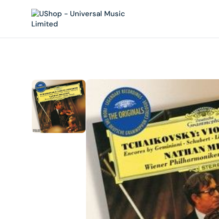
內
容
在