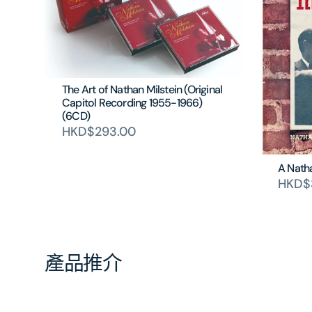
The Art of Nathan Milstein (Original
Capitol Recording 1955-1966)
(6CD)
HKD$293.00
A Natha
HKD$
產品推介