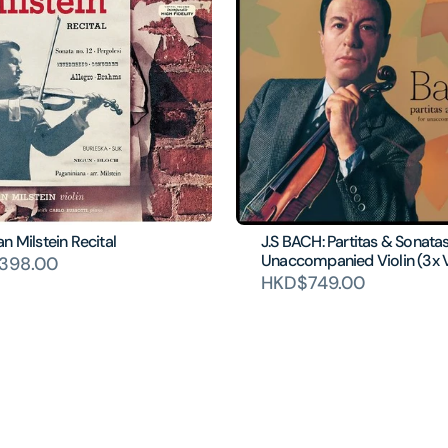
n Milstein Recital
J.S BACH: Partitas & Sonata
Unaccompanied Violin (3x V
398.00
HKD$749.00