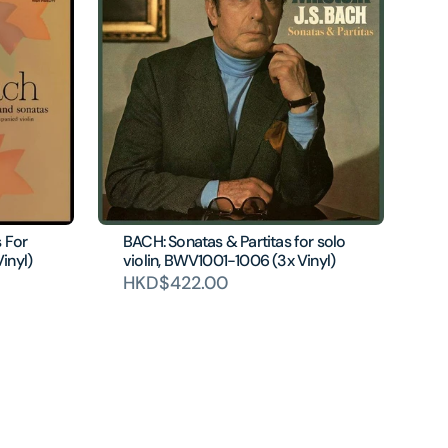
s For
BACH: Sonatas & Partitas for solo
inyl)
violin, BWV1001-1006 (3x Vinyl)
HKD$422.00