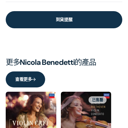
到貨提醒
更多
Nicola Benedetti
的產品
查看更多
BE
Co
已售罄
(2
H