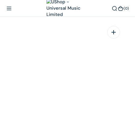
內
(0)
(0)
容
在
相
簿
中
開
啟