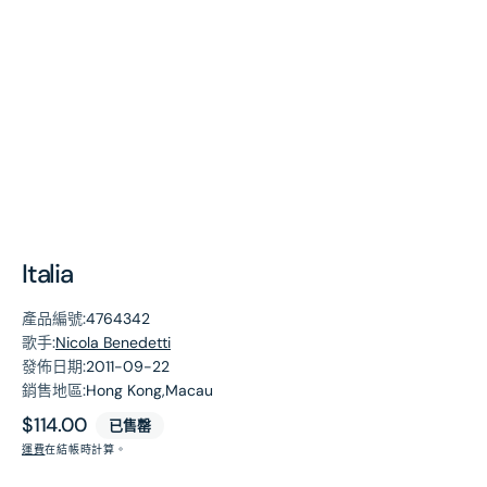
第
1
張
圖
片
Italia
產品編號:
4764342
歌手:
Nicola Benedetti
發佈日期:
2011-09-22
銷售地區:
Hong Kong,Macau
原
$114.00
已售罄
價
運費
在結帳時計算。