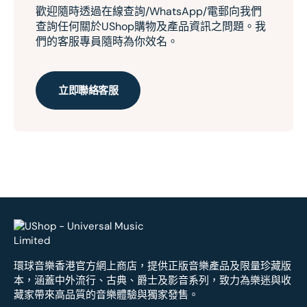
歡迎隨時透過在線查詢/WhatsApp/電郵向我們
查詢任何關於UShop購物及產品資訊之問題。我
們的客服專員隨時為你效名。
立即聯絡客服
環球音樂香港官方網上商店，提供正版音樂產品及限量珍藏版
本，涵蓋中外流行、古典、爵士及影音系列，致力為樂迷與收
藏家帶來高品質的音樂體驗與獨家發售。