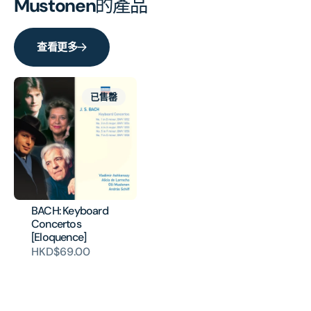
Mustonen
的產品
Concerto)
Conc
[Eloquence]
[Elo
的
的
查看更多
數
數
量
量
已售罄
BACH: Keyboard
Concertos
[Eloquence]
HKD$69.00