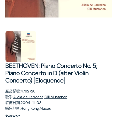
第
1
張
圖
片
BEETHOVEN: Piano Concerto No. 5;
Piano Concerto in D (after Violin
Concerto) [Eloquence]
產品編號:
4762728
歌手:
Alicia de Larrocha,Olli Mustonen
發佈日期:
2004-11-08
銷售地區:
Hong Kong,Macau
原
$69.00