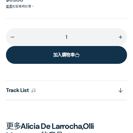
價
運費
在結帳時計算。
減
增
少
加
加入購物車
BEETHOVEN:
BEET
Piano
Pian
Concerto
Conc
No.
No.
5;
5;
Track List
Piano
Pian
Concerto
Conc
in
in
D
D
(after
(afte
更多
Alicia De Larrocha,Olli
Violin
Violi