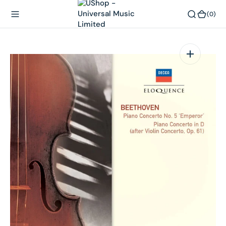
內
(0)
(0)
容
在
相
簿
中
開
啟