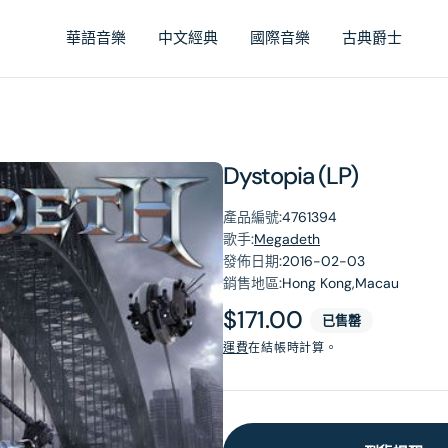
華語音樂
中文經典
國際音樂
古典爵士
Dystopia (LP)
產品編號:
4761394
歌手:
Megadeth
發佈日期:
2016-02-03
銷售地區:
Hong Kong,Macau
原
$171.00
已售罄
價
運費
在結帳時計算。