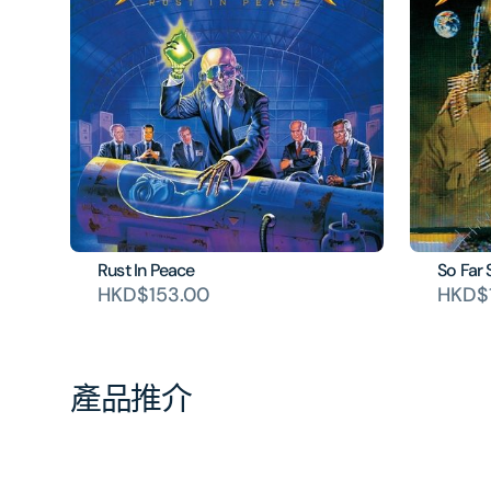
Rust In Peace
So Far
HKD$153.00
HKD$
產品推介