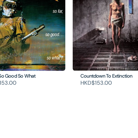
 So Good So What
Countdown To Extinction
153.00
HKD$153.00