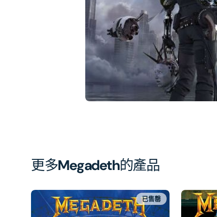
相
簿
中
開
啟
第
1
張
圖
片
更多
Megadeth
的產品
已售罄