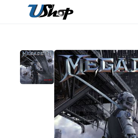
內
容
在