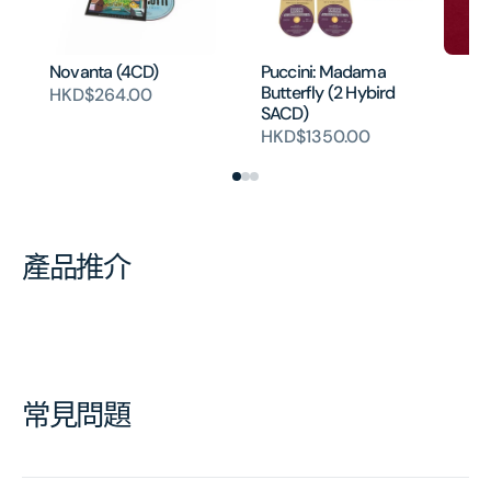
Novanta (4CD)
Puccini: Madama
PU
Butterfly (2 Hybird
Bo
HKD$264.00
SACD)
SA
HKD$1350.00
H
產品推介
常見問題