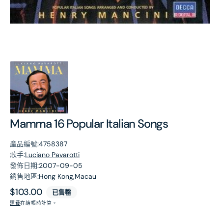
第
1
張
圖
片
Mamma 16 Popular Italian Songs
產品編號:
4758387
歌手:
Luciano Pavarotti
發佈日期:
2007-09-05
銷售地區:
Hong Kong,Macau
原
$103.00
已售罄
價
運費
在結帳時計算。