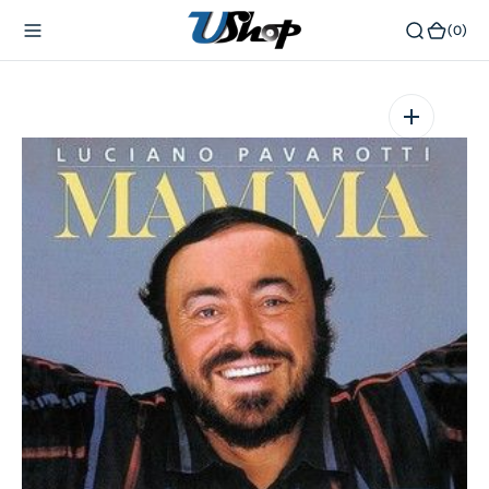
內
(0)
(0)
容
在
相
簿
中
開
啟