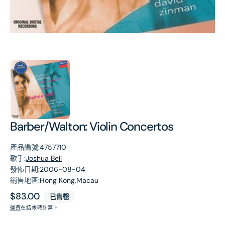
第
1
張
圖
片
Barber/Walton: Violin Concertos
產品編號:
4757710
歌手:
Joshua Bell
發佈日期:
2006-08-04
銷售地區:
Hong Kong,Macau
原
$83.00
已售罄
價
運費
在結帳時計算。