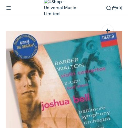
內
(0)
(0)
容
在
相
簿
中
開
啟