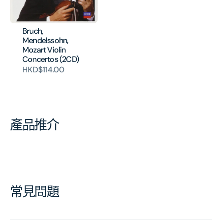
Bruch,
Mendelssohn,
Mozart Violin
Concertos (2CD)
HKD$114.00
產品推介
常見問題