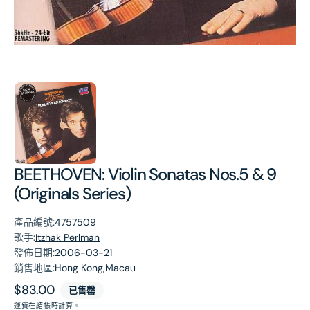
第
1
張
圖
片
BEETHOVEN: Violin Sonatas Nos.5 & 9
(Originals Series)
產品編號:
4757509
歌手:
Itzhak Perlman
發佈日期:
2006-03-21
銷售地區:
Hong Kong,Macau
原
$83.00
已售罄
價
運費
在結帳時計算。