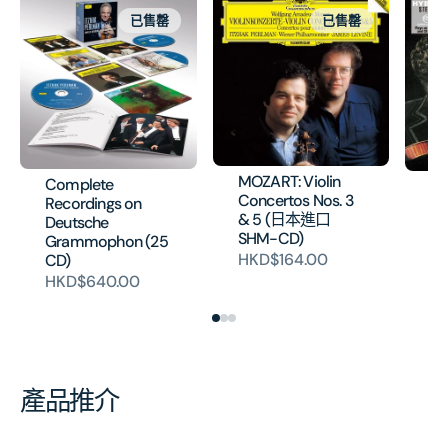
已售罄
已售罄
MOZART: Violin
Complete
BE
Concertos Nos. 3
Recordings on
So
& 5 (日本進口
Deutsche
(
SHM-CD)
Grammophon (25
H
HKD$164.00
CD)
HKD$640.00
產品推介