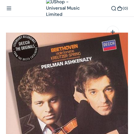
內
(0)
(0)
容
在
相
簿
中
開
啟