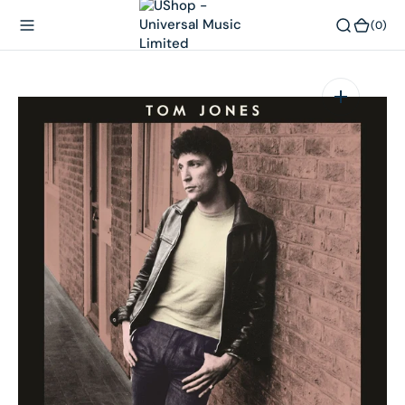
內
(0)
(0)
容
在
相
簿
中
開
啟