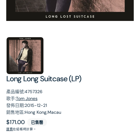
第
1
張
圖
片
Long Long Suitcase (LP)
產品編號:
4757326
歌手:
Tom Jones
發佈日期:
2015-12-21
銷售地區:
Hong Kong,Macau
原
$171.00
已售罄
價
運費
在結帳時計算。