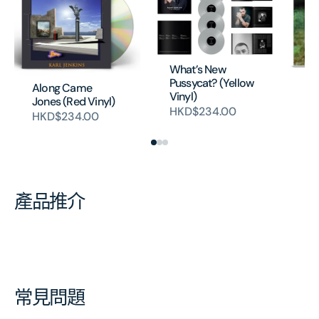
What’s New
Pussycat? (Yellow
Al
Along Came
Vinyl)
Jo
Jones (Red Vinyl)
HKD$234.00
H
HKD$234.00
產品推介
常見問題