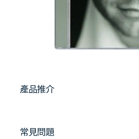
簿
中
開
啟
第
1
張
圖
片
產品推介
常見問題