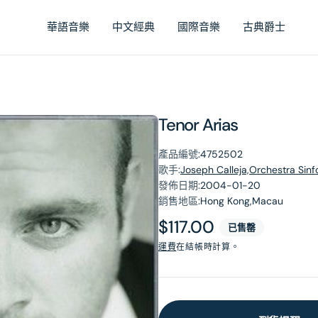
華語音樂
中文經典
國際音樂
古典爵士
Tenor Arias
產品編號:
4752502
歌手:
Joseph Calleja,Orchestra Sinf
發佈日期:
2004-01-20
銷售地區:
Hong Kong,Macau
原
$117.00
已售罄
價
運費
在結帳時計算。