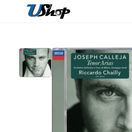
內
容
在
相