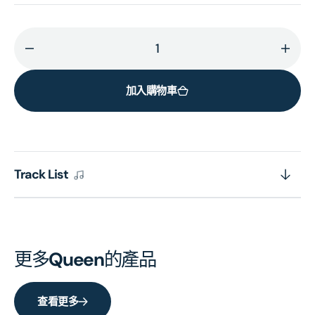
減
增
少
加
加入購物車
A
A
Night
Night
At
At
The
The
Odeon
Ode
Track List
的
的
數
數
量
量
更多
Queen
的產品
查看更多