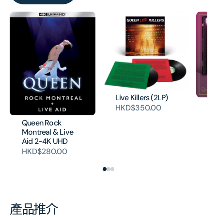
Live Killers (2LP)
Qu
HKD$350.00
H
Queen Rock
Montreal & Live
Aid 2-4K UHD
HKD$280.00
產品推介