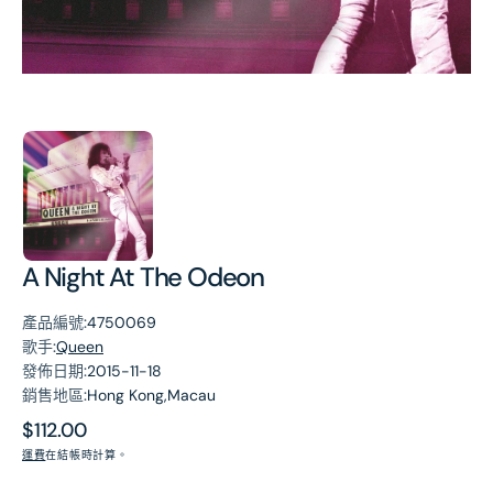
第
1
張
圖
片
A Night At The Odeon
產品編號:
4750069
歌手:
Queen
發佈日期:
2015-11-18
銷售地區:
Hong Kong,Macau
原
$112.00
價
運費
在結帳時計算。