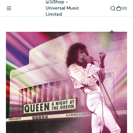
內
(0)
(0)
容
在
相
簿
中
開
啟