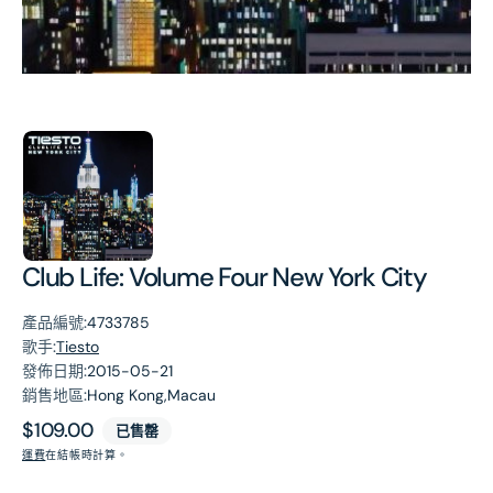
第
1
張
圖
片
Club Life: Volume Four New York City
產品編號:
4733785
歌手:
Tiesto
發佈日期:
2015-05-21
銷售地區:
Hong Kong,Macau
原
$109.00
已售罄
價
運費
在結帳時計算。