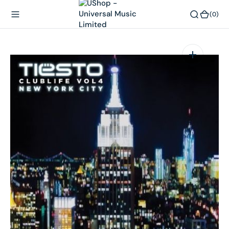
內
(0)
(0)
容
在
相
簿
中
開
啟