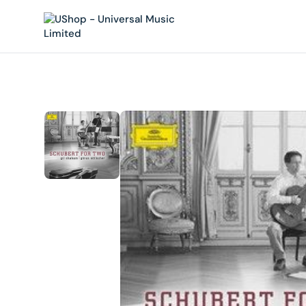
內
容
在
相