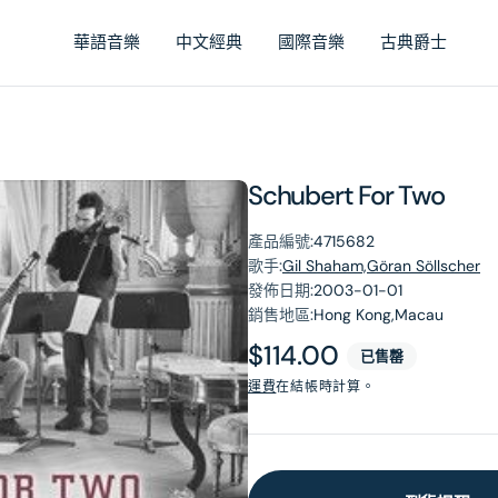
華語音樂
中文經典
國際音樂
古典爵士
Schubert For Two
產品編號:
4715682
歌手:
Gil Shaham,Göran Söllscher
發佈日期:
2003-01-01
銷售地區:
Hong Kong,Macau
原
$114.00
已售罄
價
運費
在結帳時計算。