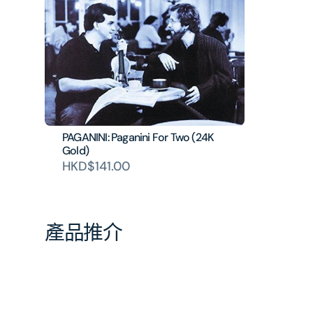
PAGANINI: Paganini For Two (24K
Gold)
HKD$141.00
產品推介