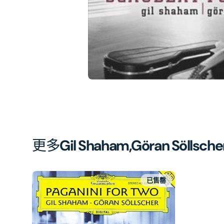
簿
中
開
啟
第
1
張
圖
片
更多
Gil Shaham,Göran Söllsche
已售罄