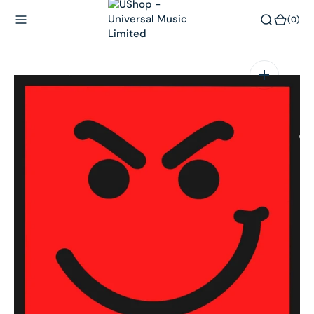
內
(0)
(0)
容
在
相
簿
中
開
啟