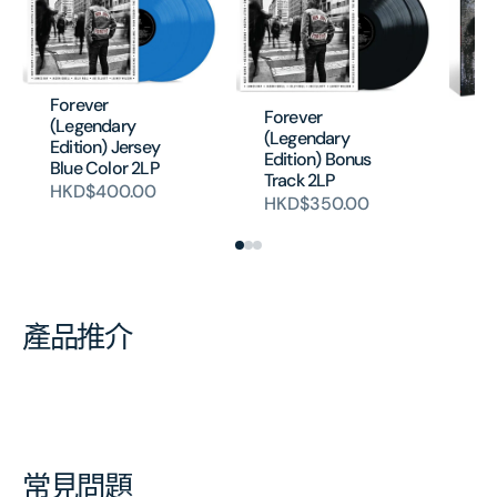
Forever
Forever
Sl
(Legendary
(Legendary
We
Edition) Jersey
Edition) Bonus
Ed
Blue Color 2LP
Track 2LP
Di
HKD$400.00
HKD$350.00
H
產品推介
常見問題