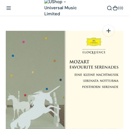
內
(0)
(0)
容
在
相
簿
中
開
啟