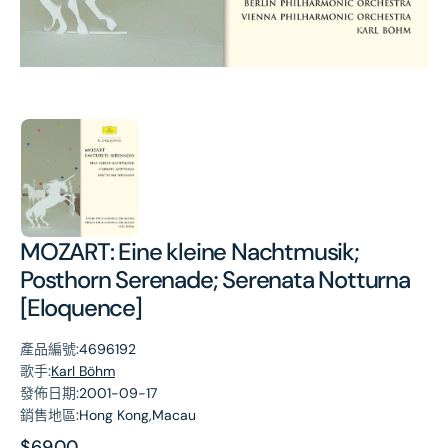
第
1
張
圖
片
MOZART: Eine kleine Nachtmusik;
Posthorn Serenade; Serenata Notturna
[Eloquence]
產品編號:
4696192
歌手:
Karl Böhm
發佈日期:
2001-09-17
銷售地區:
Hong Kong,Macau
原
$69.00