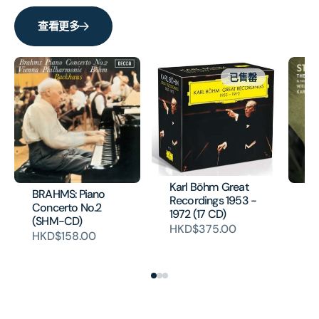
量
量
查看更多
已售罄
Karl Böhm Great
BRAHMS: Piano
J.
Recordings 1953 -
Concerto No.2
Bl
1972 (17 CD)
(SHM-CD)
Fa
HKD$375.00
Wa
HKD$158.00
H