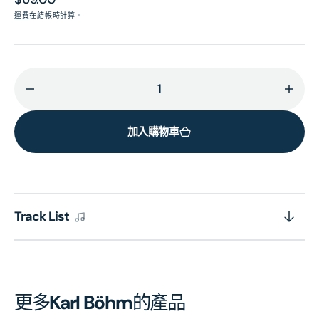
價
運費
在結帳時計算。
減
增
少
加
加入購物車
MOZART:
MOZA
Eine
Eine
kleine
klein
Nachtmusik;
Nach
Posthorn
Post
Track List
Serenade;
Sere
Serenata
Sere
Notturna
Nott
[Eloquence]
[Elo
的
的
更多
Karl Böhm
的產品
數
數