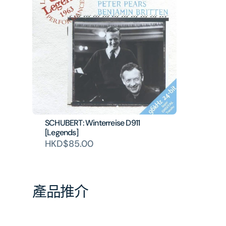
SCHUBERT: Winterreise D911
[Legends]
HKD$85.00
產品推介