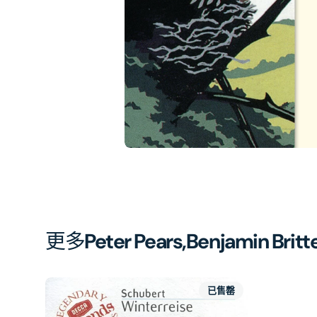
相
簿
中
開
啟
第
1
張
圖
片
更多
Peter Pears,Benjamin Britt
已售罄