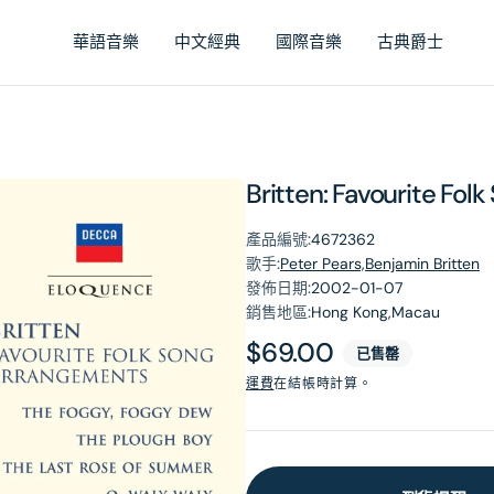
華語音樂
中文經典
國際音樂
古典爵士
Britten: Favourite Fo
產品編號:
4672362
歌手:
Peter Pears,Benjamin Britten
發佈日期:
2002-01-07
銷售地區:
Hong Kong,Macau
原
$69.00
已售罄
價
運費
在結帳時計算。