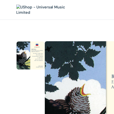
內
容
在