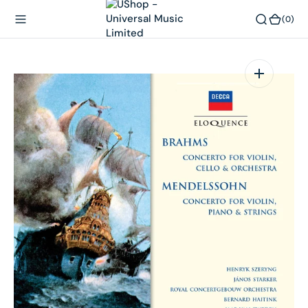
內
(0)
(0)
容
在
相
簿
中
開
啟