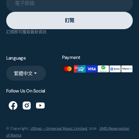
電子郵箱
訂閱
訂閱即可獲取最新資訊
Payment
Language
繁體中文
Follow Us On Social
© Copyright,
UShop - Universal Music Limited
,
UMG Reservation
2026
of Rights