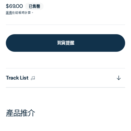
原
$69.00
已售罄
價
運費
在結帳時計算。
到貨提醒
Track List
產品推介