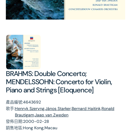
第
1
張
圖
片
BRAHMS: Double Concerto;
MENDELSSOHN: Concerto for Violin,
Piano and Strings [Eloquence]
產品編號:
4643692
歌手:
Henryk Szeryng,János Starker,Bernard Haitink,Ronald
Brautigam,Jaap van Zweden
發佈日期:
2000-02-28
銷售地區:
Hong Kong,Macau