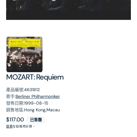
第
1
張
圖
片
MOZART: Requiem
產品編號:
4631812
歌手:
Berliner Philharmoniker
發佈日期:
1999-08-15
銷售地區:
Hong Kong,Macau
原
$117.00
已售罄
價
運費
在結帳時計算。