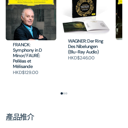
WAGNER: Der Ring
DV
FRANCK:
Des Nibelungen
Co
Symphony in D
(Blu-Ray Audio)
TC
Minor/ FAURÉ:
HKD$246.00
Va
Pelléas et
Ro
Mélisande
Ce
HKD$129.00
(
H
產品推介