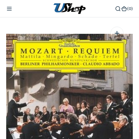
內
(0)
(0)
容
在
相
簿
中
開
啟