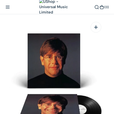
內
(0)
(0)
容
在
相
簿
中
開
啟