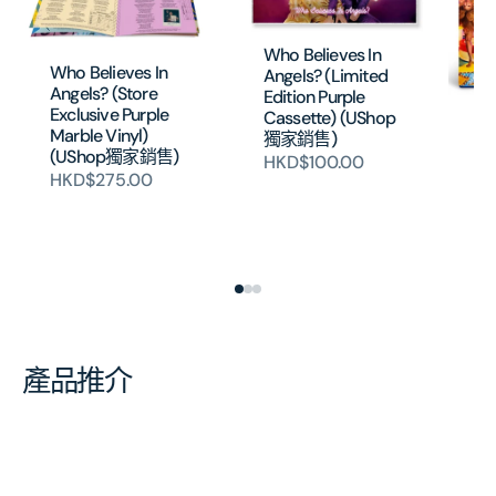
Who Believes In
Who Believes In
Angels? (Limited
Angels? (Store
Edition Purple
Exclusive Purple
Cassette) (UShop
Wh
Marble Vinyl)
獨家銷售)
An
(UShop獨家銷售)
HKD$100.00
Ed
HKD$275.00
At
Di
銷
H
產品推介