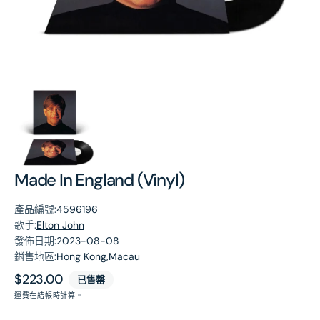
第
1
張
圖
片
Made In England (Vinyl)
產品編號:
4596196
歌手:
Elton John
發佈日期:
2023-08-08
銷售地區:
Hong Kong,Macau
原
$223.00
已售罄
價
運費
在結帳時計算。