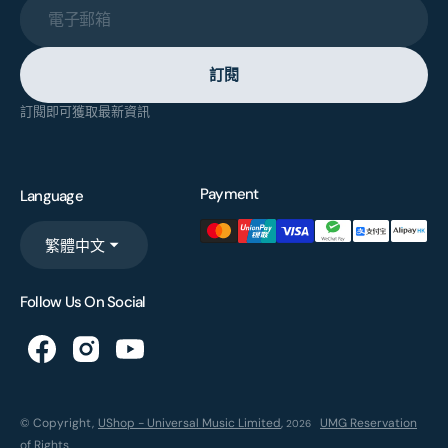
電子郵箱
訂閱
訂閱即可獲取最新資訊
Payment
Language
繁體中文
Follow Us On Social
© Copyright,
UShop - Universal Music Limited
,
UMG Reservation
2026
of Rights