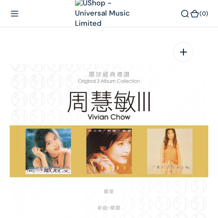
內
(0)
(0)
容
在
相
簿
中
開
啟