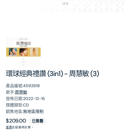
第
1
張
圖
片
環球經典禮讚 (3in1) - 周慧敏 (3)
產品編號:
4592619
歌手:
周慧敏
發佈日期:
2022-12-15
媒體類型:
CD
銷售地區:
無地區限制
原
$209.00
已售罄
價
運費
在結帳時計算。