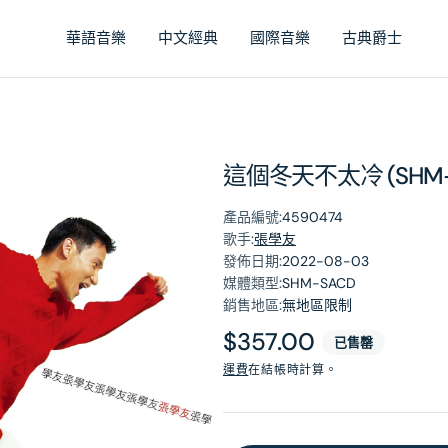
華語音樂
中文經典
國際音樂
古典爵士
這個冬天不太冷 (SHM-
產品編號:
4590474
歌手:
張學友
發佈日期:
2022-08-03
媒體類型:
SHM-SACD
銷售地區:
無地區限制
原
$357.00
已售罄
價
運費
在結帳時計算。