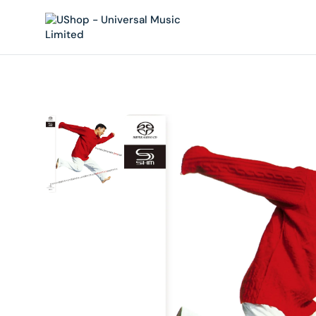
內
容
在