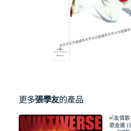
相
簿
中
開
啟
第
1
張
圖
片
更多
張學友
的產品