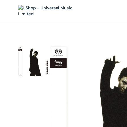
內
容
在