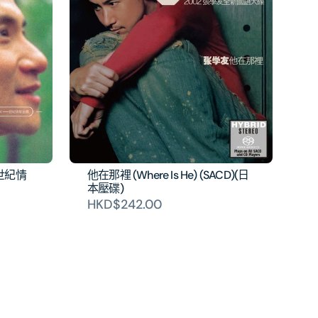
0世紀情
他在那裡 (Where Is He) (SACD)(日
本壓碟)
HKD$242.00