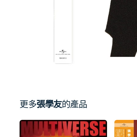
相
簿
中
開
啟
第
1
張
圖
片
更多
張學友
的產品