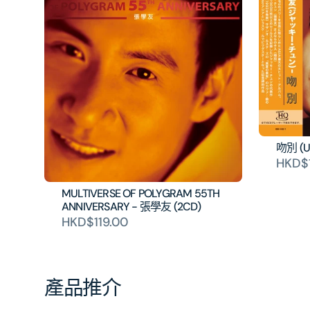
吻別 (U
HKD$
MULTIVERSE OF POLYGRAM 55TH
ANNIVERSARY - 張學友 (2CD)
HKD$119.00
產品推介