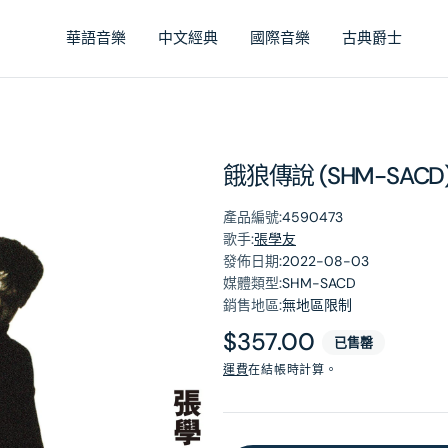
華語音樂
中文經典
國際音樂
古典爵士
餓狼傳說 (SHM-SACD
產品編號:
4590473
歌手:
張學友
發佈日期:
2022-08-03
媒體類型:
SHM-SACD
銷售地區:
無地區限制
原
$357.00
已售罄
價
運費
在結帳時計算。