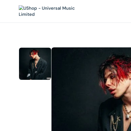
內
容
在