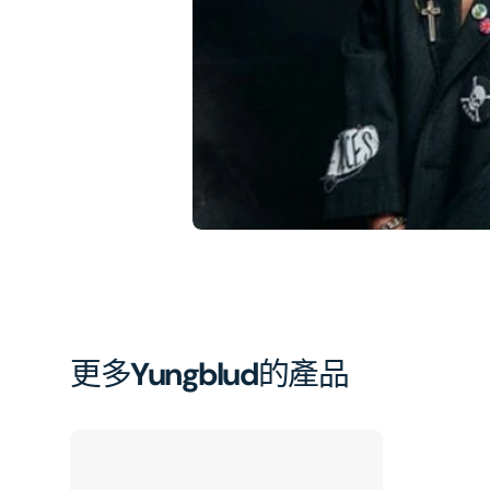
相
簿
中
開
啟
第
1
張
圖
片
更多
Yungblud
的產品