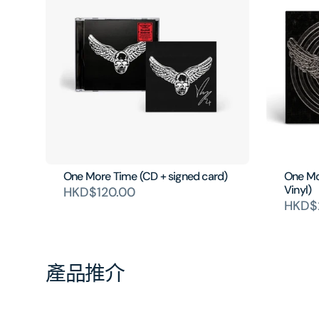
One More Time (CD + signed card)
One Mo
Vinyl)
HKD$120.00
HKD$
產品推介