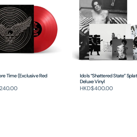
re Time (Exclusive Red
Idols “Shattered State” Splat
Deluxe Vinyl
240.00
HKD$400.00