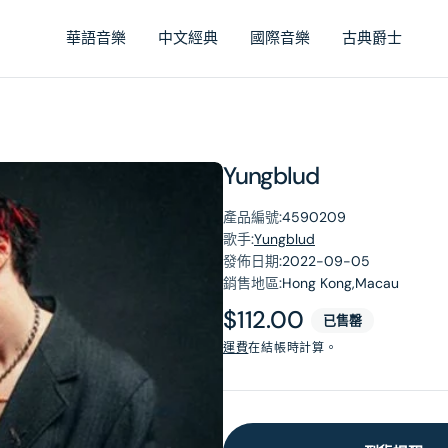
華語音樂
中文經典
國際音樂
古典爵士
Yungblud
產品編號:
4590209
歌手:
Yungblud
發佈日期:
2022-09-05
銷售地區:
Hong Kong,Macau
原
$112.00
已售罄
價
運費
在結帳時計算。