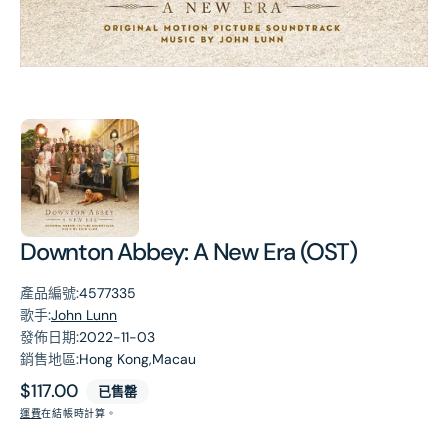
第
1
張
圖
片
Downton Abbey: A New Era (OST)
產品編號:
4577335
歌手:
John Lunn
發佈日期:
2022-11-03
銷售地區:
Hong Kong,Macau
原
$117.00
已售罄
價
運費
在結帳時計算。