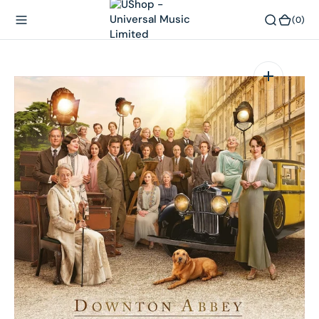
內
(0)
(0)
容
在
相
簿
中
開
啟