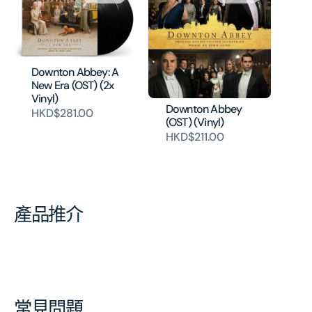
Downton Abbey: A
New Era (OST) (2x
Vinyl)
Downton Abbey
HKD$281.00
(OST) (Vinyl)
HKD$211.00
產品推介
常見問題