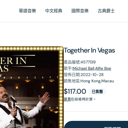
華語音樂
中文經典
國際音樂
古典爵士
Together In Vegas
產品編號:
4577139
歌手:
Michael Ball,Alfie Boe
發佈日期:
2022-10-28
銷售地區:
Hong Kong,Macau
原
$117.00
已售罄
價
運費
在結帳時計算。