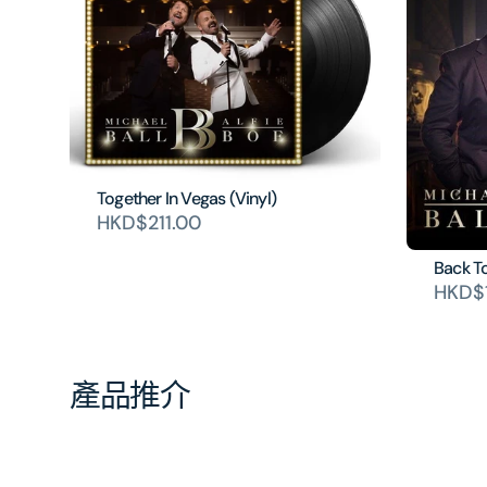
Together In Vegas (Vinyl)
HKD$211.00
Back T
HKD$1
產品推介