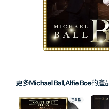
相
簿
中
開
啟
第
1
張
圖
片
更多
Michael Ball,Alfie Boe
的產
已售罄