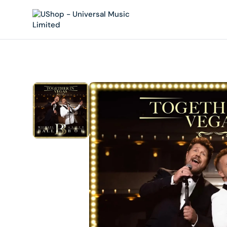
內
容
在