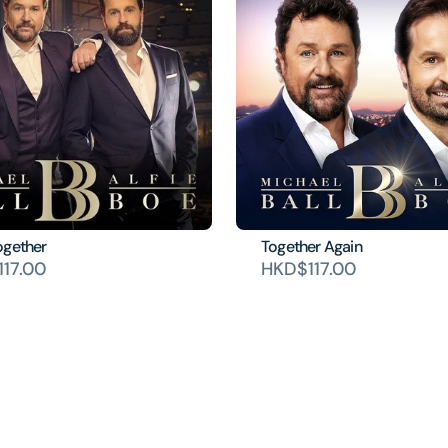
ogether
Together Again
17.00
HKD$117.00