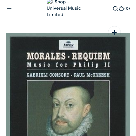
內
(0)
(0)
容
在
相
簿
中
開
啟