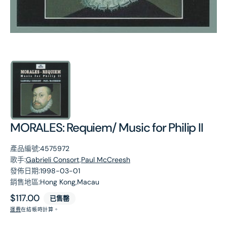
第
1
張
圖
片
MORALES: Requiem/ Music for Philip II
產品編號:
4575972
歌手:
Gabrieli Consort,Paul McCreesh
發佈日期:
1998-03-01
銷售地區:
Hong Kong,Macau
原
$117.00
已售罄
價
運費
在結帳時計算。