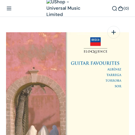
內
(0)
(0)
容
在
相
簿
中
開
啟