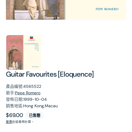
第
1
張
圖
片
Guitar Favourites [Eloquence]
產品編號:
4565522
歌手:
Pepe Romero
發佈日期:
1999-10-04
銷售地區:
Hong Kong,Macau
原
$69.00
已售罄
價
運費
在結帳時計算。